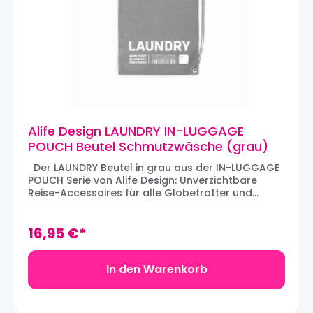
Alife Design LAUNDRY IN-LUGGAGE
POUCH Beutel Schmutzwäsche (grau)
Der LAUNDRY Beutel in grau aus der IN-LUGGAGE
POUCH Serie von Alife Design: Unverzichtbare
Reise-Accessoires für alle Globetrotter und
Vielflieger, die den Überblick über den Inhalt
deren Reisekoffer bewahren. Schmutzwäsche
ordentlich und geschützt auf Reisen
16,95 €*
transportieren. Aus robustem, aber leichtem
Polyester hergestellt und mit Zugverschluß
versehen hat der Wäschebeutel ein sehr geringes
In den Warenkorb
Eigengewicht. Artikelnummer: HF063-GYMaterial:
PolyesterMaße: 45 x 55 cm