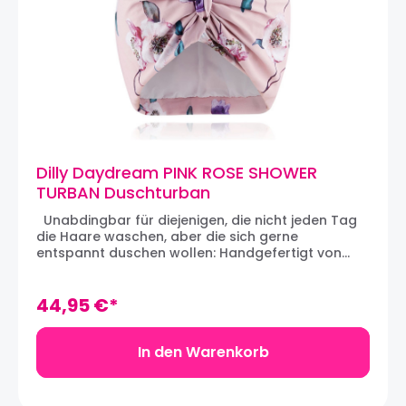
Dilly Daydream PINK ROSE SHOWER
TURBAN Duschturban
Unabdingbar für diejenigen, die nicht jeden Tag
die Haare waschen, aber die sich gerne
entspannt duschen wollen: Handgefertigt von
Dilly Daydream in Surrey, England die PINK
ROSE SHOWER TURBAN. Der hübsche Knoten vorne
bündelt den Duschturban, sodass er jeder
44,95 €*
Gesichtsform schmeichelt. Die Duschturbane von
Dilly Daydream sind aufgrund des weichen
Innenfutters absolut wasserdicht und lassen sich
In den Warenkorb
leicht überstreifen. Die Duschkappen sind auch
geräumig, so dass alle Ihre Haare gut verstaut
werden können, egal ob sie lang, kurz, lockig oder