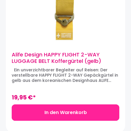
Alife Design HAPPY FLIGHT 2-WAY
LUGGAGE BELT Koffergürtel (gelb)
Ein unverzichtbarer Begleiter auf Reisen: Der
verstellbare HAPPY FLIGHT 2-WAY Gepäckgürtel in
gelb aus dem koreanischen Designhaus ALIFE
DESIGN. Der 2-WAY-Gurt aus robustem Stoff hat
zwei Einsatzmöglichkeiten: Der Gepäckgurt kann
einfach fest um den Koffer geschnallt werden. So
19,95 €*
bleibt der Koffer gut verschnürt, und durch die
auffällige Farbe ist der Gepäckgurt auf dem
Förderband am Flughafen oder zwischen anderen
In den Warenkorb
Koffern gut zu erkennen. Der Gurt kann auch dazu
verwendet werden, zusätzliches Gepäck am
Koffer zu befestigen. Das Gurtband wird über den