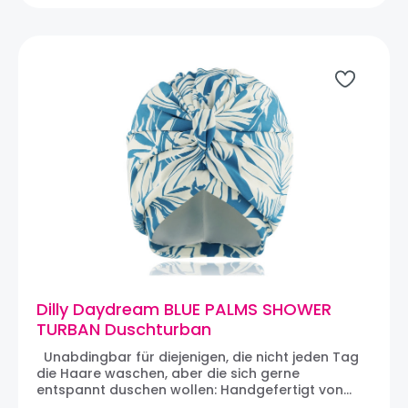
dick sind. Der PINK ROSE Turban kann bei 30 Grad
in der Maschine gewaschen werden, damit sie
jahrelang hält. Sollten Sie irgendwann den Turban
entsorgen wollen, ist sowohl das Innenfutter als
auch der Aussenstoff recycelbar.
Dilly Daydream BLUE PALMS SHOWER
TURBAN Duschturban
Unabdingbar für diejenigen, die nicht jeden Tag
die Haare waschen, aber die sich gerne
entspannt duschen wollen: Handgefertigt von
Dilly Daydream in Surrey, England die BLUE