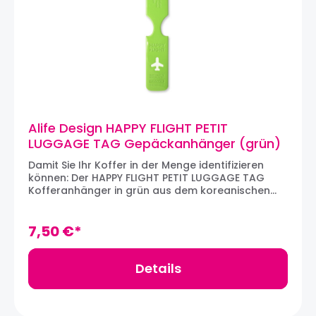
Alife Design HAPPY FLIGHT PETIT
LUGGAGE TAG Gepäckanhänger (grün)
Damit Sie Ihr Koffer in der Menge identifizieren
können: Der HAPPY FLIGHT PETIT LUGGAGE TAG
Kofferanhänger in grün aus dem koreanischen
Designhaus ALIFE DESIGN. Der Gepäckanhänger ist
aus robustem PVC angefertigt und bietet
einfachste Montage. Ein Kärtchen zum
7,50 €*
Personalisieren befindet sich auf der
Rückentseite. Material: PVCMaße: 25 x 4 cm
Details