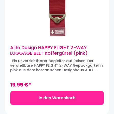
Alife Design HAPPY FLIGHT 2-WAY
LUGGAGE BELT Koffergürtel (pink)
Ein unverzichtbarer Begleiter auf Reisen: Der
verstellbare HAPPY FLIGHT 2-WAY Gepäckgürtel in
pink aus dem koreanischen Designhaus ALIFE
DESIGN. Der 2-WAY-Gurt aus robustem Stoff hat
zwei Einsatzmöglichkeiten: Der Gepäckgurt kann
einfach fest um den Koffer geschnallt werden. So
19,95 €*
bleibt der Koffer gut verschnürt, und durch die
auffällige Farbe ist der Gepäckgurt auf dem
Förderband am Flughafen oder zwischen anderen
In den Warenkorb
Koffern gut zu erkennen. Der Gurt kann auch dazu
verwendet werden, zusätzliches Gepäck am
Koffer zu befestigen. Das Gurtband wird über den