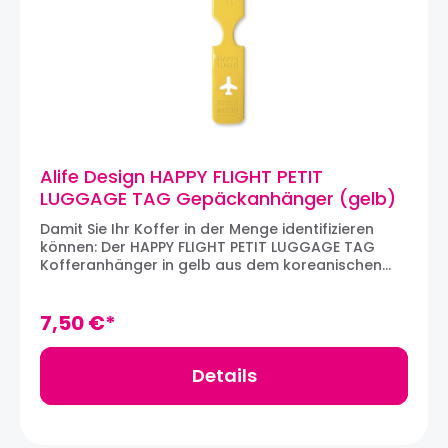
Alife Design HAPPY FLIGHT PETIT
LUGGAGE TAG Gepäckanhänger (gelb)
Damit Sie Ihr Koffer in der Menge identifizieren
können: Der HAPPY FLIGHT PETIT LUGGAGE TAG
Kofferanhänger in gelb aus dem koreanischen
Designhaus ALIFE DESIGN. Der Gepäckanhänger ist
aus robustem PVC angefertigt und bietet
einfachste Montage. Ein Kärtchen zum
7,50 €*
Personalisieren befindet sich auf der
Rückentseite. Material: PVCMaße: 25 x 4 cm
Details