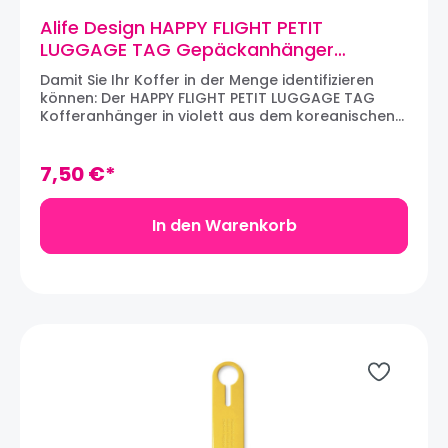
Alife Design HAPPY FLIGHT PETIT
LUGGAGE TAG Gepäckanhänger
(violett)
Damit Sie Ihr Koffer in der Menge identifizieren
können: Der HAPPY FLIGHT PETIT LUGGAGE TAG
Kofferanhänger in violett aus dem koreanischen
Designhaus ALIFE DESIGN. Der Gepäckanhänger ist
aus robustem PVC angefertigt und bietet
einfachste Montage. Ein Kärtchen zum
7,50 €*
Personalisieren befindet sich auf der
Rückentseite. Material: PVCMaße: 25 x 4 cm
In den Warenkorb