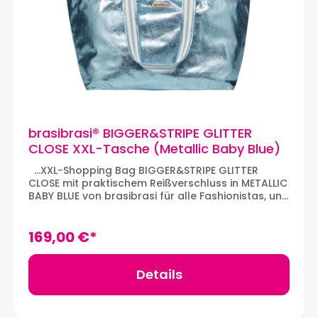
brasibrasi® BIGGER&STRIPE GLITTER
CLOSE XXL-Tasche (Metallic Baby Blue)
...XXL-Shopping Bag BIGGER&STRIPE GLITTER
CLOSE mit praktischem Reißverschluss in METALLIC
BABY BLUE von brasibrasi für alle Fashionistas, und
die die es noch werden wollen! Mit ihrem enormen
Fassungsvermögen und trendigen, metallischen
Design machen diesen Einkaufsriesen zum idealen
169,00 €*
Begleiter, ob zu Hause oder auf Reisen, bei der
Arbeit oder in der Freizeit. Ein absolutes Must-
Have! Die Tasche verfügt über vier
Details
verstärkte Henkel in zwei Längen, ist sehr robust
und komplett - in shocking pink - gefüttert.
Soweit die Gesamtbreite von 80cm nicht benötigt