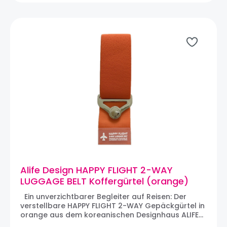
ausziehbaren Koffergriff gezogen und um das
zusätzliche Gepäckstück gebunden, so dass es
am Koffer gesichert ist. Die Koffergürtel und
andere Reisebegleiter von ALIFE DESIGN sind
praktische und farbenfrohe Geschenkideen für
alle Reiselustigen mit Stil.
Alife Design HAPPY FLIGHT 2-WAY
LUGGAGE BELT Koffergürtel (orange)
Ein unverzichtbarer Begleiter auf Reisen: Der
verstellbare HAPPY FLIGHT 2-WAY Gepäckgürtel in
orange aus dem koreanischen Designhaus ALIFE
DESIGN. Der 2-WAY-Gurt aus robustem Stoff hat