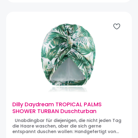
wird, können die Spitzen nach innen gewendet
werden. 100% Polyester Maße: 80 x 30 x 35 cm
HINWEIS: Abgebildet ist die HALF& STRIPE GLITTER
CLOSE XL-Tasche in hellblau
Dilly Daydream TROPICAL PALMS
SHOWER TURBAN Duschturban
Unabdingbar für diejenigen, die nicht jeden Tag
die Haare waschen, aber die sich gerne
entspannt duschen wollen: Handgefertigt von
Dilly Daydream in Surrey, England die TROPICAL