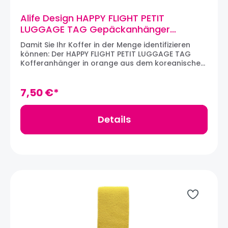
Alife Design HAPPY FLIGHT PETIT
LUGGAGE TAG Gepäckanhänger
(orange)
Damit Sie Ihr Koffer in der Menge identifizieren
können: Der HAPPY FLIGHT PETIT LUGGAGE TAG
Kofferanhänger in orange aus dem koreanischen
Designhaus ALIFE DESIGN. Der Gepäckanhänger ist
aus robustem PVC angefertigt und bietet
einfachste Montage. Ein Kärtchen zum
7,50 €*
Personalisieren befindet sich auf der
Rückentseite. Material: PVCMaße: 25 x 4 cm
Details