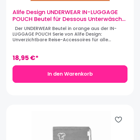
Alife Design UNDERWEAR IN-LUGGAGE
POUCH Beutel für Dessous Unterwäsche
(orange)
Der UNDERWEAR Beutel in orange aus der IN-
LUGGAGE POUCH Serie von Alife Design:
Unverzichtbare Reise-Accessoires für alle
Globetrotter und Vielflieger, die den Überblick
über den Inhalt deren Reisekoffer bewahren. BHs,
Unterhöschen, etc. ordentlich und geschützt auf
18,95 €*
Reisen transportieren. Aus robustem, aber
leichtem Polyester hergestellt und mit einem
Rundum-Reißverschluß versehen hat der
In den Warenkorb
Unterwäschebeutel ein sehr geringes
Eigengewicht. Artikelnummer: HF062-OEMaterial:
PolyesterMaße: 26 x 13 x 12 cm