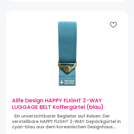
ausziehbaren Koffergriff gezogen und um das
zusätzliche Gepäckstück gebunden, so dass es
am Koffer gesichert ist. Die Koffergürtel und
andere Reisebegleiter von ALIFE DESIGN sind
praktische und farbenfrohe Geschenkideen für
alle Reiselustigen mit Stil.
Alife Design HAPPY FLIGHT 2-WAY
LUGGAGE BELT Koffergürtel (blau)
Ein unverzichtbarer Begleiter auf Reisen: Der
verstellbare HAPPY FLIGHT 2-WAY Gepäckgürtel in
cyan-blau aus dem koreanischen Designhaus
ALIFE DESIGN. Der 2-WAY-Gurt aus robustem Stoff