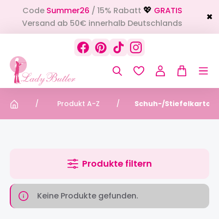
Code
Summer26
/ 15% Rabatt
GRATIS
alt springen
💖
✖
Versand ab 50€ innerhalb Deutschlands
Produkt A-Z
Schuh-/Stiefelkartons
Produkte filtern
Keine Produkte gefunden.