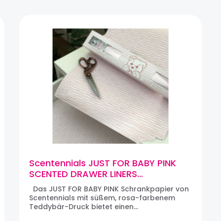
Scentennials JUST FOR BABY PINK
SCENTED DRAWER LINERS
Schrankpapier, parfümiert (8
Das JUST FOR BABY PINK Schrankpapier von
Bögen)
Scentennials mit süßem, rosa-farbenem
Teddybär-Druck bietet einen
praktischen Schutz für alle Schubladen