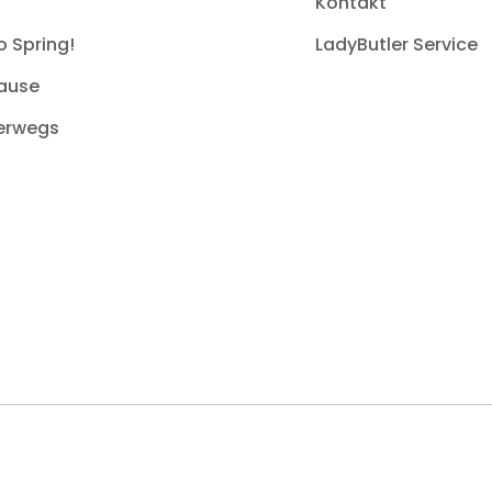
Kontakt
o Spring!
LadyButler Service
ause
erwegs