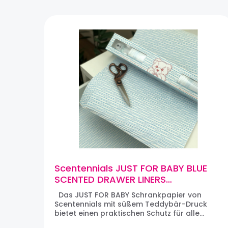
Scentennials JUST FOR BABY BLUE
SCENTED DRAWER LINERS
Schrankpapier, parfümiert (8
Das JUST FOR BABY Schrankpapier von
Bögen)
Scentennials mit süßem Teddybär-Druck
bietet einen praktischen Schutz für alle
Schubladen sowie Innenflächen von