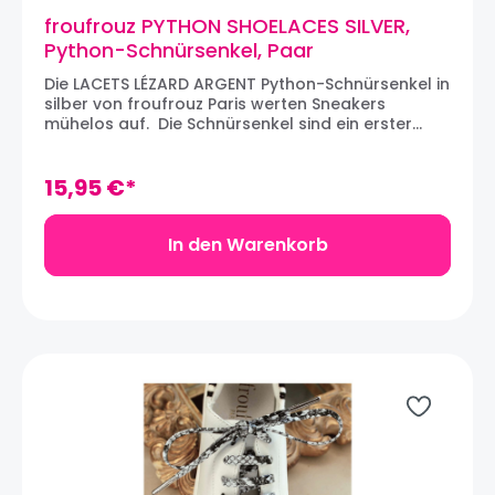
froufrouz PYTHON SHOELACES SILVER,
Python-Schnürsenkel, Paar
Die LACETS LÉZARD ARGENT Python-Schnürsenkel in
silber von froufrouz Paris werten Sneakers
mühelos auf. Die Schnürsenkel sind ein erster
wichtiger Schritt zur Individualisierung von
Sneakers. Wir lieben den zwei-farbigen Stoff, der
ein Paar Sneakers verwandeln und die silber-
15,95 €*
farbigen Metallspitzen, die den Look aufwerten.
Die Schnürsenkel werden in Paaren verkauft.
Maße: 120 x 0,6 cm
In den Warenkorb