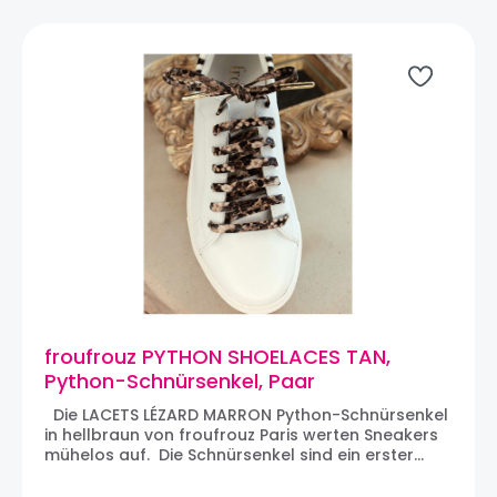
eine Marke für Frauen, die von einer Frau
gegründet wurde. Hinter Froufrouz steht Delphine,
Auge und Herz der Marke.
froufrouz PYTHON SHOELACES TAN,
Python-Schnürsenkel, Paar
Die LACETS LÉZARD MARRON Python-Schnürsenkel
in hellbraun von froufrouz Paris werten Sneakers
mühelos auf. Die Schnürsenkel sind ein erster
wichtiger Schritt zur Individualisierung von
Sneakers. Wir lieben den zwei-farbigen Stoff, der