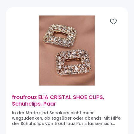
Ein tolles Accessoire, um schlichte Schuhe am Tag
in festlichen Schuhe am Abend zu verwandeln. Die
Clips werden paarweise geliefert. Maße: 2 x 1,5 cm
Über FROUFROUZ: Im Dezember 2015 in Paris ins
Leben gerufen ist Froufrouz die Marke für alle, die
Schuhe aufpeppen, aber auch das Outfit des
Tages personalisieren und die Basics neu erfinden
wollen. Und dann vor allem eine Marke für Frauen,
die von einer Frau gegründet wurde. Hinter
Froufrouz steht Delphine, Auge und Herz der
Marke.
froufrouz ELIA CRISTAL SHOE CLIPS,
Schuhclips, Paar
In der Mode sind Sneakers nicht mehr
wegzudenken, ob tagsüber oder abends. Mit Hilfe
der Schuhclips von froufrouz Paris lassen sich
auch die schlichtesten Sneakers und natürlich