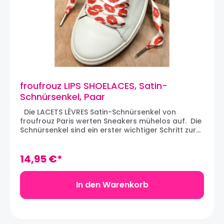
froufrouz LIPS SHOELACES, Satin-
Schnürsenkel, Paar
Die LACETS LÈVRES Satin-Schnürsenkel von
froufrouz Paris werten Sneakers mühelos auf. Die
Schnürsenkel sind ein erster wichtiger Schritt zur
Individualisierung von Sneakers. Wir lieben den
gemusterten Satin-Stoff, der ein Paar Sneakers
verwandeln und die silber-farbigen Metallspitzen,
14,95 €*
die den Look aufwerten. Die Schnürsenkel werden
in Paaren verkauft. Maße: 120 x 2 cm
In den Warenkorb