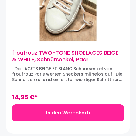
froufrouz TWO-TONE SHOELACES BEIGE
& WHITE, Schnürsenkel, Paar
Die LACETS BEIGE ET BLANC Schnürsenkel von
froufrouz Paris werten Sneakers mühelos auf. Die
Schnürsenkel sind ein erster wichtiger Schritt zur
Individualisierung von Sneakers. Wir lieben den
zwei-farbigen Stoff, der ein Paar Sneakers
verwandeln und die silber-farbigen Metallspitzen,
14,95 €*
die den Look aufwerten. Die Schnürsenkel werden
in Paaren verkauft. Maße: 120 x 0,6 cm
In den Warenkorb