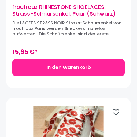
froufrouz RHINESTONE SHOELACES,
Strass-Schnürsenkel, Paar (Schwarz)
Die LACETS STRASS NOIR Strass-Schnürsenkel von
froufrouz Paris werden Sneakers mühelos
aufwerten. Die Schnürsenkel sind der erste
wichtige Schritt zur individuellen Gestaltung von
Sneakers. Wir lieben den Strass-Stoff, der ein Paar
Sneakers zum Funkeln bringt, und die silber-
15,95 €*
farbigen Metallspitzen, die den Look aufwerten.
Die Schnürsenkel sind jeweils 120 cm lang und
werden in Paaren verkauft.
In den Warenkorb