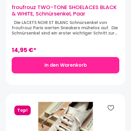
froufrouz TWO-TONE SHOELACES BLACK
& WHITE, Schnürsenkel, Paar
Die LACETS NOIR ET BLANC Schnürsenkel von
froufrouz Paris werten Sneakers mühelos auf. Die
Schnürsenkel sind ein erster wichtiger Schritt zur
Individualisierung von Sneakers. Wir lieben den
zwei-farbigen Stoff, der ein Paar Sneakers
verwandeln und die silber-farbigen Metallspitzen,
14,95 €*
die den Look aufwerten. Die Schnürsenkel werden
in Paaren verkauft. Maße: 120 x 0,6 cm
In den Warenkorb
Top!