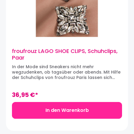
Marke.
froufrouz LAGO SHOE CLIPS, Schuhclips,
Paar
In der Mode sind Sneakers nicht mehr
wegzudenken, ob tagsüber oder abends. Mit Hilfe
der Schuhclips von froufrouz Paris lassen sich
auch die schlichtesten Sneakers (und natürlich
genauso Schuhen) individualisieren und
aufwerten. Klassisch und leicht zu tragen,
36,95 €*
bezaubern die LAGO Schuhclips durch ihren
trendigen Look mit einem Hauch von Vintage. Mit
ihren funkelnden, klaren Kristallsteinen strahlt
In den Warenkorb
jeder Schuh. Die Klammern können an den
Schnürsenkeln von Sneakers, an Schuhe,
Handtaschen und vieles mehr befestigt werden.
Ein tolles Accessoire, um schlichte Schuhe am Tag