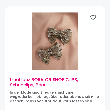
Ein tolles Accessoire, um schlichte Schuhe am Tag
in festlichen Schuhe am Abend zu verwandeln. Die
Clips werden paarweise geliefert. Maße: 4 x 4 cm
Über FROUFROUZ: Im Dezember 2015 in Paris ins
Leben gerufen ist Froufrouz die Marke für alle, die
Schuhe aufpeppen, aber auch das Outfit des
Tages personalisieren und die Basics neu erfinden
wollen. Und dann vor allem eine Marke für Frauen,
die von einer Frau gegründet wurde. Hinter
Froufrouz steht Delphine, Auge und Herz der
Marke.
froufrouz BORA OR SHOE CLIPS,
Schuhclips, Paar
In der Mode sind Sneakers nicht mehr
wegzudenken, ob tagsüber oder abends. Mit Hilfe
der Schuhclips von froufrouz Paris lassen sich
auch die schlichtesten Sneakers und natürlich