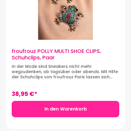
Froufrouz steht Delphine, Auge und Herz der
Marke.
froufrouz POLLY MULTI SHOE CLIPS,
Schuhclips, Paar
In der Mode sind Sneakers nicht mehr
wegzudenken, ob tagsüber oder abends. Mit Hilfe
der Schuhclips von froufrouz Paris lassen sich
auch die schlichtesten Sneakers und natürlich
genauso Schuhe - ob Pumps, Ballerinas oder
Loafers - individualisieren und aufwerten. Das
38,95 €*
Must-Have, wenn es um ultrafeminine und schicke
Schuhclips geht: Die wunderhübschen POLLY MULTI
Schuhclips in Form von Froschen, die mt ihren
In den Warenkorb
funkelnden, multi-farbenen Steinen jeder Schuh
zum Strahlen bringen. Die Klammern können an
den Schnürsenkeln von Sneakers, an Schuhe,
Handtaschen und vieles mehr befestigt werden.