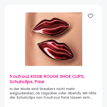
in festlichen Schuhe am Abend zu verwandeln. Die
Clips werden paarweise geliefert. Maße: 4 x 4
cmÜber FROUFROUZ: Im Dezember 2015 in Paris ins
Leben gerufen ist Froufrouz die Marke für alle, die
Schuhe aufpeppen, aber auch das Outfit des
Tages personalisieren und die Basics neu erfinden
wollen. Und dann vor allem eine Marke für Frauen,
die von einer Frau gegründet wurde. Hinter
Froufrouz steht Delphine, Auge und Herz der
Marke.
froufrouz KISSIE ROUGE SHOE CLIPS,
Schuhclips, Paar
In der Mode sind Sneakers nicht mehr
wegzudenken, ob tagsüber oder abends. Mit Hilfe
der Schuhclips von froufrouz Paris lassen sich
auch die schlichtesten Sneakers (und natürlich
genauso Schuhen) individualisieren und