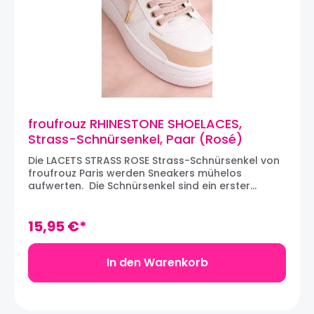
die von einer Frau gegründet wurde. Hinter
Froufrouz steht Delphine, Auge und Herz der
Marke.
froufrouz RHINESTONE SHOELACES,
Strass-Schnürsenkel, Paar (Rosé)
Die LACETS STRASS ROSE Strass-Schnürsenkel von
froufrouz Paris werden Sneakers mühelos
aufwerten. Die Schnürsenkel sind ein erster
wichtiger Schritt zur individuellen Gestaltung von
Sneakers. Wir lieben den Strass-Stoff, der ein Paar
Sneakers zum Funkeln bringt, und die silber-
15,95 €*
farbigen Metallspitzen, die den Look aufwerten.
Die Schnürsenkel sind jeweils 120 cm lang und
werden in Paaren verkauft.
In den Warenkorb