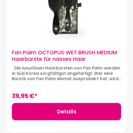
Fan Palm OCTOPUS WET BRUSH MEDIUM
Haarbürste für nasses Haar
Die luxuriösen Haarbürsten von Fan Palm werden
in Süd Korea sorgfältigst angefertigt. Wer eine
Bürste von Fan Palm einmal ausprobiert hat, wird
einfach süchtig danach! Die OCTOPUS WET BRUSH
Nassbürste hat feine, feste und weiche Borsten,
die mit goldenen, weichen Spitzen besetzt sind. Die
39,95 €*
feinen Borsten gleiten sanft durch nasses Haar
und helfen, Knoten zu entwirren - ohne
zusätzlichen Bruch zu verursachen. Die Borsten
Details
fühlen sich göttlich auf der Kopfhaut an und
unterstützen die Stimulation der Kopfhaut. Ein
schwarzes Kissen verteilt den Druck gleichmäßig,
so dass sich die Bürste nahtlos durch Ihr Haar