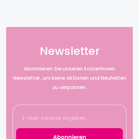
bewegt. Jede Haarbürste von Fan Palm wird in
einer wunderschönen Schubladenbox mit Beutel
geliefert und stellt ein tolles Geschenk dar. Griff-
Farbe: Hochglanz, schwarz. Maße Medium: 21 x 6,5
x 3 cm
Newsletter
Abonnieren Sie unseren kostenlosen
Newsletter, um keine Aktionen und Neuheiten
zu verpassen.
Abonnieren