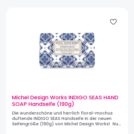
Funktion darstellen. Von herrlich duftenden
Handseifen bis hin zu wunderschönen
Küchentextilien ist jedes sorgfältig gefertigte
Produkt mit farbenfrohen, aufwendigen, von
Vintage-Kunst inspirierten Designs versehen.
Diese Produkte sind als Geschenk beliebt und
eignen sich perfekt für den täglichen Gebrauch,
denn sie bringen einen Hauch von
erschwinglichem Luxus in jedes Heim.
Michel Design Works INDIGO SEAS HAND
SOAP Handseife (190g)
Die wunderschöne und herrlich floral-mochus
duftende INDIGO SEAS Handseife in der neuen
Seifengröße (190g) von Michel Design Works! Nur
die reinsten Zutaten einschließlich reichhaltig