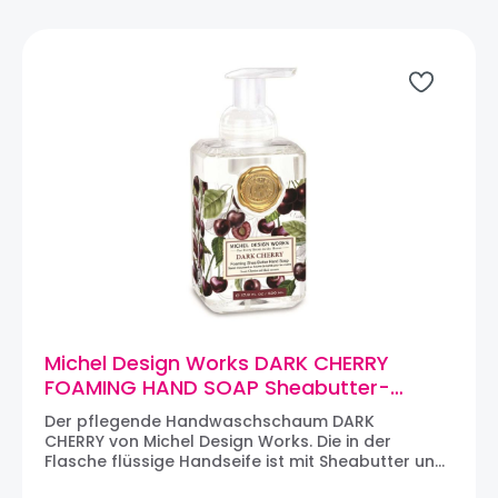
Michel Design Works DARK CHERRY
FOAMING HAND SOAP Sheabutter-
Handseife Schaumseife (530ml)
Der pflegende Handwaschschaum DARK
CHERRY von Michel Design Works. Die in der
Flasche flüssige Handseife ist mit Sheabutter und
Aloe Vera angereichert und verlässt den Spender