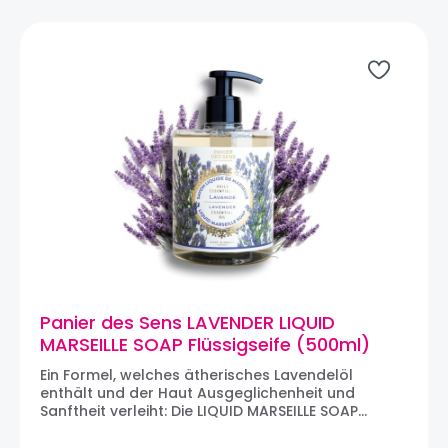
Kostbarer JasminDuftbeschreibung: Ein blumiger
Duft mit der Herznote von Jasmin Grandiflorum:
beleuchtet durch die Ausstrahlung fruchtiger
Noten mit leichtem Honiggeschmack. Panier des
Sens #ABS10016 Inhalt: 500 mlMaße: Ø 8 x H 15 cm
ÜBER PANIER DES SENS: Alle Parfums von Panier des
Sens werden von Meisterparfumeuren in Grasse,
der Wiege der Haute Parfumerie und UNESCO-
Weltkulturerbe, kreiert. Sie werden um
außergewöhnliche natürliche Rohstoffe herum
konzipiert und zwar exklusiv für die Marke. Keine
der Formeln enthalten Inhaltsstoffe tierischen
Ursprungs und schließen Tierversuche aus.
Panier des Sens LAVENDER LIQUID
MARSEILLE SOAP Flüssigseife (500ml)
Ein Formel, welches ätherisches Lavendelöl
enthält und der Haut Ausgeglichenheit und
Sanftheit verleiht: Die LIQUID MARSEILLE SOAP
LAVENDER von Panier des Sens. Diese kleine blaue
Blume, laut Giono die Seele der Haute Provence,