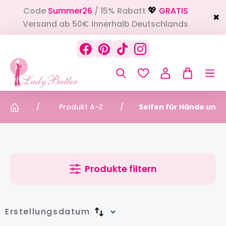
Code
Summer26
/ 15% Rabatt
GRATIS
alt springen
💖
✖
Versand ab 50€ innerhalb Deutschlands
Produkt A-Z
Seifen für Hände und 
Produkte filtern
Erstellungsdatum