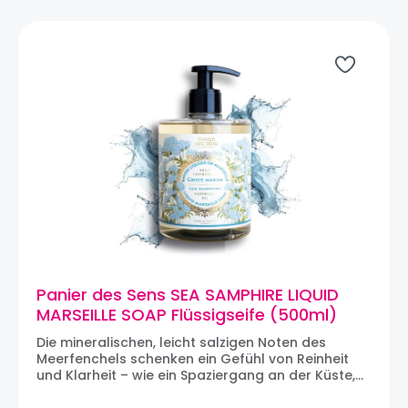
ihrer Inhaltsstoffe zu erhalten. Da sie so formuliert
ist, trocknet sie die Hände nicht aus und
parfümiert sie gleichzeitig zart. Diese zu 97%
natürliche Flüssigseife wurde dermatologisch
getestet und ist für die ganze Familie und jeden
Hauttyp geeignet. Der Duft dieser Flüssigseife
wurde in Grasse von unseren Meisterparfumeuren
entwickelt und hergestellt. Design: Rosen Panier
des Sens #ESS10005 Inhalt: 500 mlMaße: Ø 8 x H 15
cm ÜBER PANIER DES SENS: Alle Parfums von Panier
des Sens werden von Meisterparfumeuren in
Grasse, der Wiege der Haute Parfumerie und
UNESCO-Weltkulturerbe, kreiert. Sie werden um
außergewöhnliche natürliche Rohstoffe herum
konzipiert und zwar exklusiv für die Marke. Keine
der Formeln enthalten Inhaltsstoffe tierischen
Ursprungs und schließen Tierversuche aus.
Panier des Sens SEA SAMPHIRE LIQUID
MARSEILLE SOAP Flüssigseife (500ml)
Die mineralischen, leicht salzigen Noten des
Meerfenchels schenken ein Gefühl von Reinheit
und Klarheit – wie ein Spaziergang an der Küste,
hier in Form der LIQUID MARSEILLE SOAP SEA